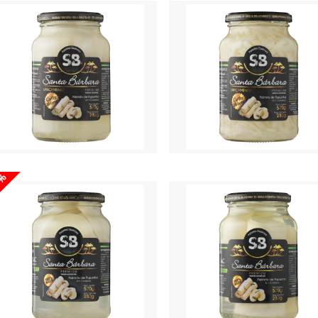
os 280g
vidros 280g
ço disponível só para cliente!
Preço disponível só para cl
7%
itos Santa Barbara corte Lasanha
Palmitos Santa Barbara corte Ma
os 280g
vidro 280g
ço disponível só para cliente!
Preço disponível só para cl