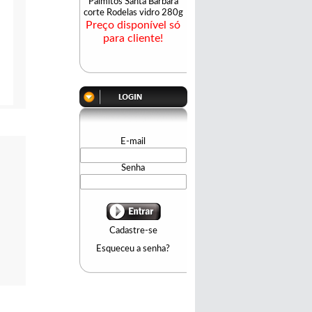
Palmitos Santa Barbara
corte Rodelas vidro 280g
Preço disponível só
para cliente!
ado
E-mail
iente!
Senha
Cadastre-se
Esqueceu a senha?
nda