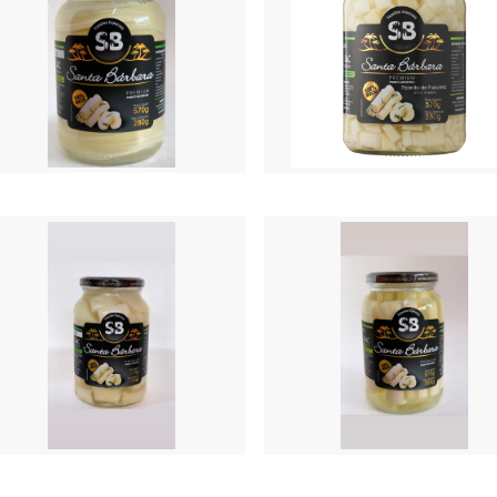
ito Santa Barbara corte Carpaccio
Palmito Santa Barbara corte Pic
os 280g
vidro 280g
ço disponível só para cliente!
Preço disponível só para cl
ito Santa Barbara em Pedaços
Palmitos Santa Barbara corte Ba