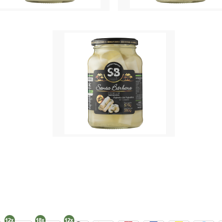
itos Santa Barbara corte Rodelas
Palmitos Santa Barbara Inteiro v
o 280g
Preço disponível só para cl
ço disponível só para cliente!
Palmitos Santa Barbara Porção especial
vidros 280g
Preço disponível só para cliente!