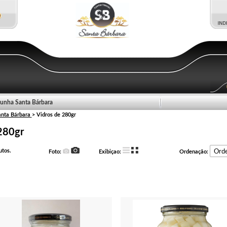
unha Santa Bárbara
anta Bárbara
> Vidros de 280gr
280gr
tos.
Foto:
Exibiçao:
Ordenação: