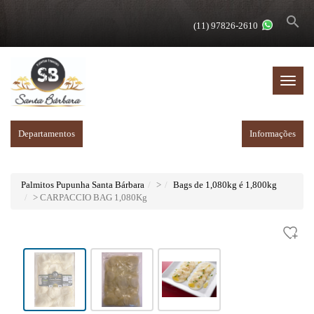
search
(11) 97826-2610
Menu
Princip
Departamentos
Informações
Palmitos Pupunha Santa Bárbara
>
Bags de 1,080kg é 1,800kg
> CARPACCIO BAG 1,080Kg