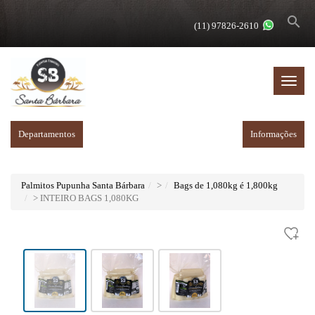
search
(11) 97826-2610
Menu
Princip
Departamentos
Informações
Palmitos Pupunha Santa Bárbara
>
Bags de 1,080kg é 1,800kg
> INTEIRO BAGS 1,080KG